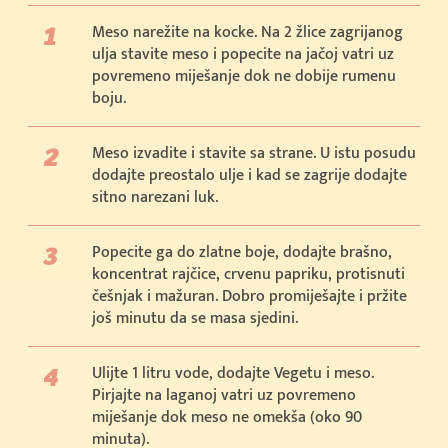
Meso narežite na kocke. Na 2 žlice zagrijanog
ulja stavite meso i popecite na jačoj vatri uz
povremeno miješanje dok ne dobije rumenu
boju.
Meso izvadite i stavite sa strane. U istu posudu
dodajte preostalo ulje i kad se zagrije dodajte
sitno narezani luk.
Popecite ga do zlatne boje, dodajte brašno,
koncentrat rajčice, crvenu papriku, protisnuti
češnjak i mažuran. Dobro promiješajte i pržite
još minutu da se masa sjedini.
Ulijte 1 litru vode, dodajte Vegetu i meso.
Pirjajte na laganoj vatri uz povremeno
miješanje dok meso ne omekša (oko 90
minuta).