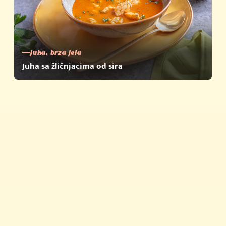
juha, brza jela
Juha sa žličnjacima od sira
Brza jela
Savjeti i trikovi
Proizvodi
Nagrađujemo