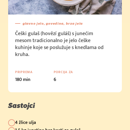
glavno jelo, govedina, brza jela
Češki gulaš (hovězí guláš) s junećim
mesom tradicionalno je jelo češke
kuhinje koje se poslužuje s knedlama od
kruha.
PRIPREMA
PORCIJA ZA
180 min
6
Sastojci
4 žlice ulja