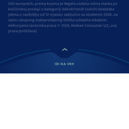
(30) europskih, prema kojima je Vegeta vodeća robna marka po
količinskoj prodaji u kategoriji dehidriranih (suhih) dodataka
jelima u razdoblju od 12 mjeseci zaključno sa studenim 2024. na
razini ukupnog maloprodajnog tržišta sukladno lokalnim
defincijama (autorska prava © 2024, Nielsen Consumer LLC, sva
prava pridržana).
IDI NA VRH