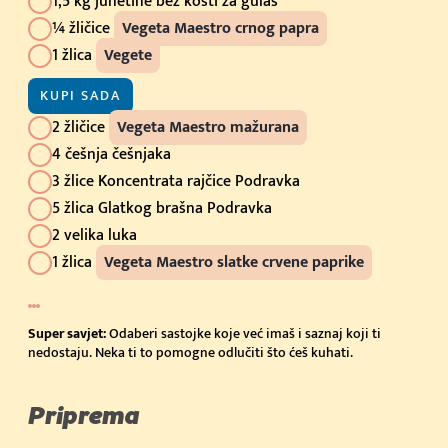
1,5 kg junetine bez kosti za gulaš
¼ žličice
Vegeta Maestro crnog papra
1 žlica
Vegete
KUPI SADA
2 žličice
Vegeta Maestro mažurana
4 češnja češnjaka
3 žlice Koncentrata rajčice Podravka
5 žlica Glatkog brašna Podravka
2 velika luka
1 žlica
Vegeta Maestro slatke crvene paprike
Super savjet:
Odaberi sastojke koje već imaš i saznaj koji ti
nedostaju. Neka ti to pomogne odlučiti što ćeš kuhati.
Priprema