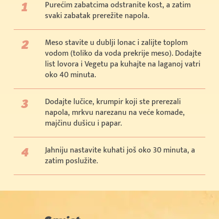
Purećim zabatcima odstranite kost, a zatim
svaki zabatak prerežite napola.
Meso stavite u dublji lonac i zalijte toplom
vodom (toliko da voda prekrije meso). Dodajte
list lovora i Vegetu pa kuhajte na laganoj vatri
oko 40 minuta.
Dodajte lučice, krumpir koji ste prerezali
napola, mrkvu narezanu na veće komade,
majčinu dušicu i papar.
Jahniju nastavite kuhati još oko 30 minuta, a
zatim poslužite.