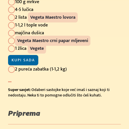
100 g mrkve
4-5 lučica
2 lista
Vegeta Maestro lovora
1-1,2 l tople vode
majčina dušica
Vegeta Maestro crni papar mljeveni
1 žlica
Vegete
KUPI SADA
2 pureća zabatka (1-1,2 kg)
Super savjet:
Odaberi sastojke koje već imaš i saznaj koji ti
nedostaju. Neka ti to pomogne odlučiti što ćeš kuhati.
Priprema