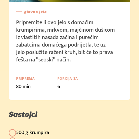
glavno jelo
Pripremite li ovo jelo s domaćim
krumpirima, mrkvom, majčinom dušicom
iz vlastitih nasada začina i purećim
zabatcima domaćega podrijetla, te uz
jelo poslužite raženi kruh, bit će to prava
fešta na “seoski” način.
PRIPREMA
PORCIJA ZA
80 min
6
Sastojci
500 g krumpira