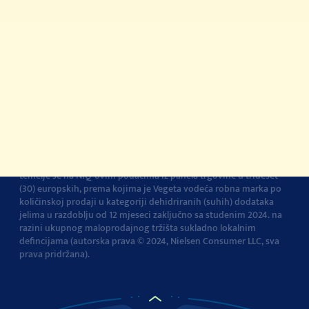
Kontakt
Impressum
O Podravki
Pravila i uvjeti
korištenja
Pravila privatnosti
Pravila o korištenju
kolačića
Postavke kolačića
Vegeta je br.1 dodatak jelima u Europi
Navedena tvrdnja i izračuni
temelje se na NIQ-ovim podacima iz panela trgovine u trideset
(30) europskih, prema kojima je Vegeta vodeća robna marka po
količinskoj prodaji u kategoriji dehidriranih (suhih) dodataka
jelima u razdoblju od 12 mjeseci zaključno sa studenim 2024. na
razini ukupnog maloprodajnog tržišta sukladno lokalnim
defincijama (autorska prava © 2024, Nielsen Consumer LLC, sva
prava pridržana).