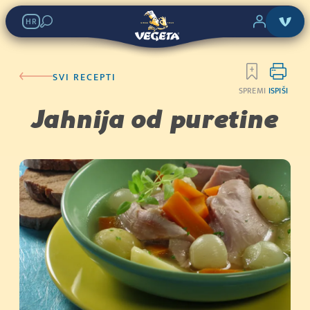
Vegeta Original
HR
Potraži u trgovinama:
SVI RECEPTI
SPREMI
ISPIŠI
KATEGORIJA 2
Jahnija od puretine
Kupi sada
(400g)