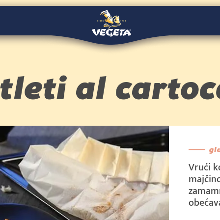
tleti al cartoc
gl
Vrući k
majčin
zamamn
obećava