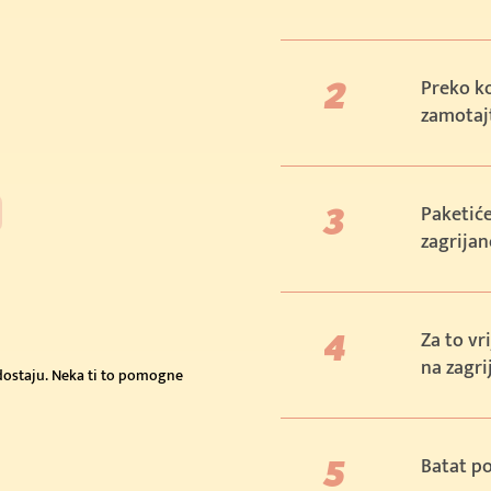
Preko ko
zamotajt
Paketiće
zagrijan
Za to vr
na zagr
edostaju. Neka ti to pomogne
Batat po