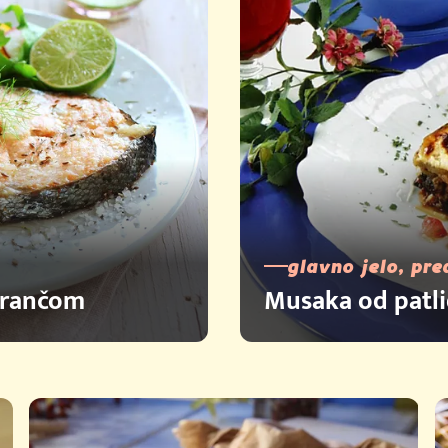
glavno jelo, pre
narančom
Musaka od patl