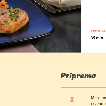
PRIPREM
35 min
Priprema
Meso po
crvenom