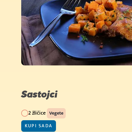
Sastojci
2 žličice
Vegete
KUPI SADA