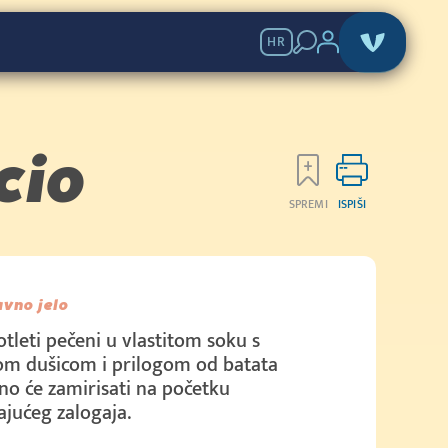
HR
cio
SPREMI
ISPIŠI
avno jelo
otleti pečeni u vlastitom soku s
om dušicom i prilogom od batata
o će zamirisati na početku
jućeg zalogaja.