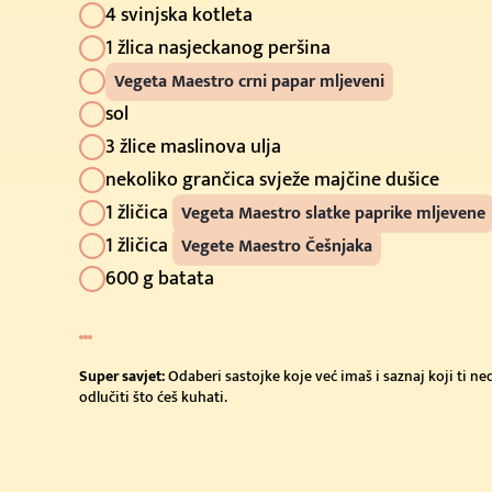
4 svinjska kotleta
1 žlica nasjeckanog peršina
Vegeta Maestro crni papar mljeveni
sol
3 žlice maslinova ulja
nekoliko grančica svježe majčine dušice
1 žličica
Vegeta Maestro slatke paprike mljevene
1 žličica
Vegete Maestro Češnjaka
600 g batata
Super savjet:
Odaberi sastojke koje već imaš i saznaj koji ti n
odlučiti što ćeš kuhati.