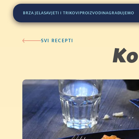
(400g)
BRZA JELA
SAVJETI I TRIKOVI
PROIZVODI
NAGRAĐUJEMO
SVI RECEPTI
Ko