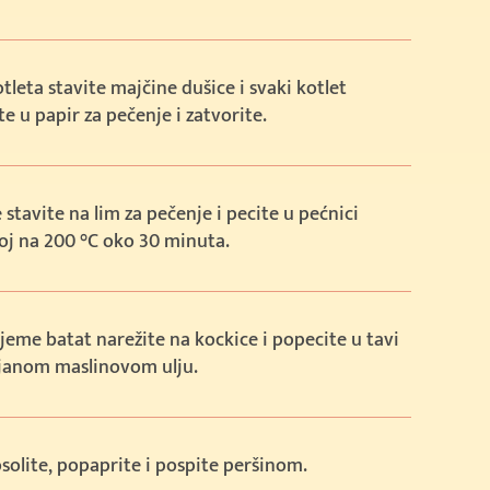
tleta stavite majčine dušice i svaki kotlet
e u papir za pečenje i zatvorite.
 stavite na lim za pečenje i pecite u pećnici
oj na 200 °C oko 30 minuta.
ijeme batat narežite na kockice i popecite u tavi
ijanom maslinovom ulju.
solite, popaprite i pospite peršinom.