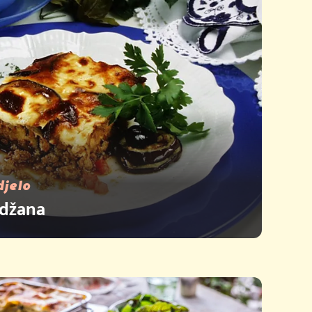
djelo
idžana