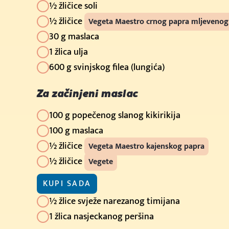
½ žličice soli
½ žličice
Vegeta Maestro crnog papra mljevenog
30 g maslaca
1 žlica ulja
600 g svinjskog filea (lungića)
Za začinjeni maslac
100 g popečenog slanog kikirikija
100 g maslaca
½ žličice
Vegeta Maestro kajenskog papra
½ žličice
Vegete
KUPI SADA
½ žlice svježe narezanog timijana
1 žlica nasjeckanog peršina