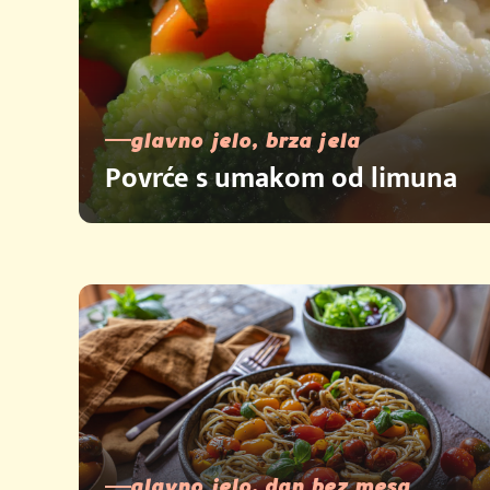
glavno jelo, brza jela
Povrće s umakom od limuna
glavno jelo, dan bez mesa