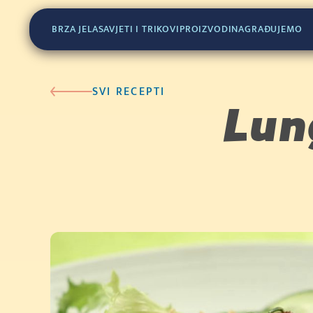
(400g)
BRZA JELA
SAVJETI I TRIKOVI
PROIZVODI
NAGRAĐUJEMO
SVI RECEPTI
Lun