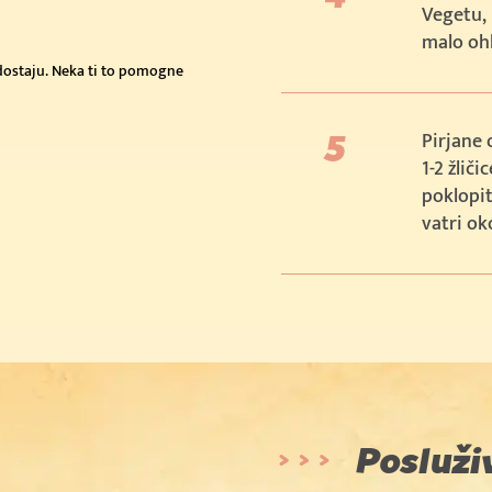
Vegetu, 
malo ohl
edostaju. Neka ti to pomogne
Pirjane 
1-2 žlič
poklopit
vatri ok
Posluži