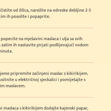
čistite od žilica, narežite na odreske debljine 2-3
tim ih posolite i popaprite.
popecite na mješavini maslaca i ulja sa svih
a zatim ih nastavite pirjati podlijevajući vodom
minuta.
ijeme pripremite začinjeni maslac s kikirikijem.
usitnite u električnoj sjeckalici i pomiješajte s
im maslacem.
i maslaca s kikirikijem dodajte kajenski papar,