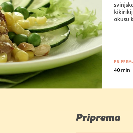
svinjsk
kikirik
okusu k
PRIPREM
40 min
Priprema