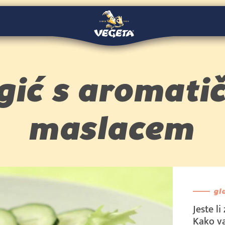
gić s aromati
maslacem
gl
Jeste l
Kako va