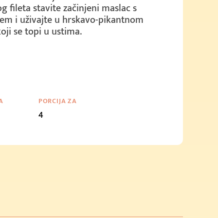
og fileta stavite začinjeni maslac s
ijem i uživajte u hrskavo-pikantnom
oji se topi u ustima.
A
PORCIJA ZA
4