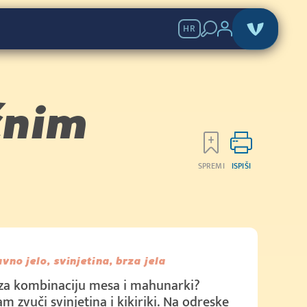
HR
čnim
SPREMI
ISPIŠI
avno jelo, svinjetina, brza jela
i za kombinaciju mesa i mahunarki?
m zvuči svinjetina i kikiriki. Na odreske