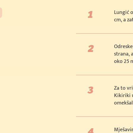
Lungić o
cm, a za
Odreske 
strana, 
oko 25 
Za to vr
Kikiriki 
omekšal
Mješavin