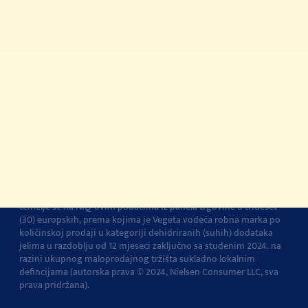
© 2022-2026 Podravka d.d. Sva prava pridržana.
Podravka
je
registrirani žig Podravke d.d.
Kontakt
Impressum
O Podravki
Pravila i uvjeti
korištenja
Pravila privatnosti
Pravila o korištenju
kolačića
Postavke kolačića
Vegeta je br.1 dodatak jelima u Europi
Navedena tvrdnja i izračuni
temelje se na NIQ-ovim podacima iz panela trgovine u trideset
(30) europskih, prema kojima je Vegeta vodeća robna marka po
količinskoj prodaji u kategoriji dehidriranih (suhih) dodataka
jelima u razdoblju od 12 mjeseci zaključno sa studenim 2024. na
razini ukupnog maloprodajnog tržišta sukladno lokalnim
defincijama (autorska prava © 2024, Nielsen Consumer LLC, sva
prava pridržana).