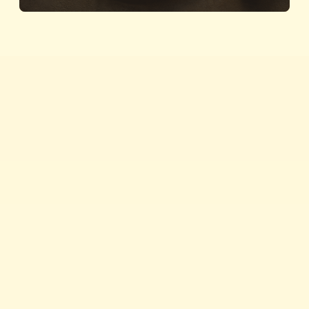
Brza jela
Savjeti i trikovi
Proizvodi
Nagrađujemo
Povijest Vegete
Vegeta u zapisima
Newsletter
Priča o kvaliteti
Vegeta na TikToku