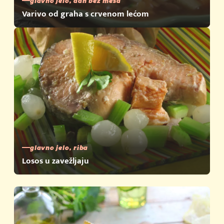
glavno jelo, dan bez mesa
Varivo od graha s crvenom lećom
glavno jelo, riba
Losos u zavežljaju