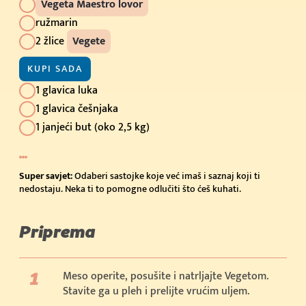
Vegeta Maestro lovor
ružmarin
2 žlice
Vegete
KUPI SADA
1 glavica luka
1 glavica češnjaka
1 janjeći but (oko 2,5 kg)
Super savjet:
Odaberi sastojke koje već imaš i saznaj koji ti
nedostaju. Neka ti to pomogne odlučiti što ćeš kuhati.
Priprema
Meso operite, posušite i natrljajte Vegetom.
Stavite ga u pleh i prelijte vrućim uljem.