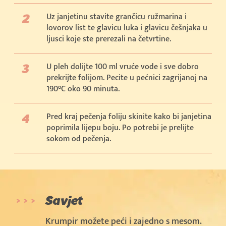
Uz janjetinu stavite grančicu ružmarina i
lovorov list te glavicu luka i glavicu češnjaka u
ljusci koje ste prerezali na četvrtine.
U pleh dolijte 100 ml vruće vode i sve dobro
prekrijte folijom. Pecite u pećnici zagrijanoj na
190°C oko 90 minuta.
Pred kraj pečenja foliju skinite kako bi janjetina
poprimila lijepu boju. Po potrebi je prelijte
sokom od pečenja.
Savjet
Krumpir možete peći i zajedno s mesom.