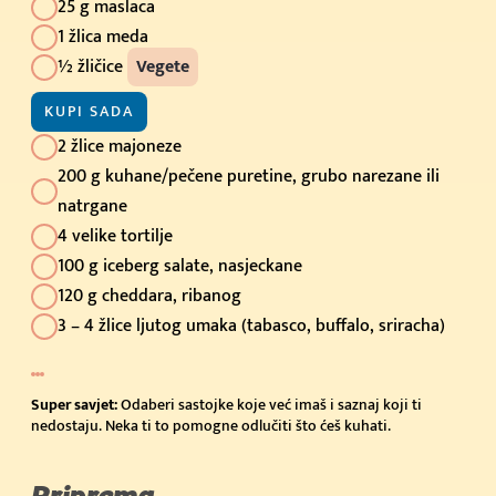
25 g maslaca
1 žlica meda
½ žličice
Vegete
KUPI SADA
2 žlice majoneze
200 g kuhane/pečene puretine, grubo narezane ili
natrgane
4 velike tortilje
100 g iceberg salate, nasjeckane
120 g cheddara, ribanog
3 – 4 žlice ljutog umaka (tabasco, buffalo, sriracha)
Super savjet:
Odaberi sastojke koje već imaš i saznaj koji ti
nedostaju. Neka ti to pomogne odlučiti što ćeš kuhati.
Priprema