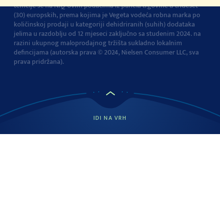
temelje se na NIQ-ovim podacima iz panela trgovine u trideset
(30) europskih, prema kojima je Vegeta vodeća robna marka po
količinskoj prodaji u kategoriji dehidriranih (suhih) dodataka
jelima u razdoblju od 12 mjeseci zaključno sa studenim 2024. na
razini ukupnog maloprodajnog tržišta sukladno lokalnim
defincijama (autorska prava © 2024, Nielsen Consumer LLC, sva
prava pridržana).
IDI NA VRH