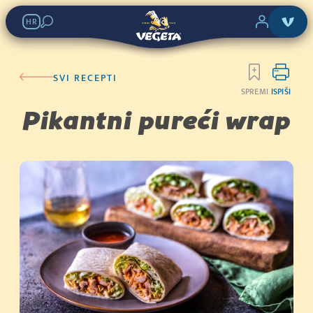
Vegeta Original
HR
Potraži u trgovinama:
SVI RECEPTI
SPREMI
ISPIŠI
KATEGORIJA 2
Pikantni pureći wrap
Kupi sada
(400g)