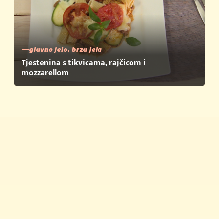
glavno jelo, brza jela
Tjestenina s tikvicama, rajčicom i
mozzarellom
Brza jela
Savjeti i trikovi
Proizvodi
Nagrađujemo