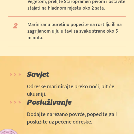
Vegetom, prelijte Staropramen pivom i ostavite
stajati na hladnom mjestu oko 2 sata.
Mariniranu puretinu popecite na roštilju ili na
zagrijanom ulju u tavi sa svake strane oko 5
minuta.
Savjet
Odreske marinirajte preko noći, bit će
ukusniji.
Posluživanje
Dodajte narezano povrće, popecite ga i
poslužite uz pečene odreske.