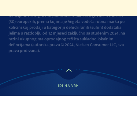
Vegeta je br.1 dodatak jelima u Europi
Navedena tvrdnja i izračuni
temelje se na NIQ-ovim podacima iz panela trgovine u trideset
(30) europskih, prema kojima je Vegeta vodeća robna marka po
količinskoj prodaji u kategoriji dehidriranih (suhih) dodataka
jelima u razdoblju od 12 mjeseci zaključno sa studenim 2024. na
razini ukupnog maloprodajnog tržišta sukladno lokalnim
defincijama (autorska prava © 2024, Nielsen Consumer LLC, sva
prava pridržana).
IDI NA VRH