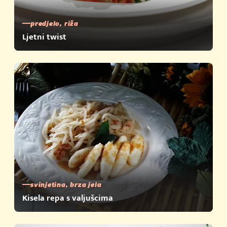
predjelo, riža
Ljetni twist
svinjetina, brza jela
Kisela repa s valjušcima