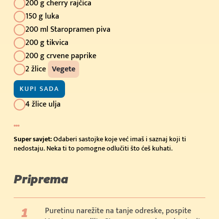
200 g cherry rajčica
150 g luka
200 ml Staropramen piva
200 g tikvica
200 g crvene paprike
2 žlice
Vegete
KUPI SADA
4 žlice ulja
Super savjet:
Odaberi sastojke koje već imaš i saznaj koji ti
nedostaju. Neka ti to pomogne odlučiti što ćeš kuhati.
Priprema
Puretinu narežite na tanje odreske, pospite