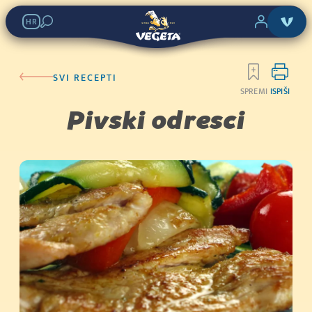
Vegeta Original
HR
Potraži u trgovinama:
SVI RECEPTI
SPREMI
ISPIŠI
KATEGORIJA 2
Pivski odresci
Kupi sada
(400g)