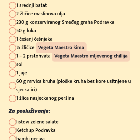
1 srednji batat
2 žličice maslinova ulja
230 g konzerviranog Smeđeg graha Podravka
50 g luka
1 češanj češnjaka
¼ žličice
Vegeta Maestro kima
1 − 2 prstohvata
Vegeta Maestro mljevenog chillija
sol
1 jaje
60 g mrvica kruha (ploške kruha bez kore usitnjene u
sjeckalici)
1 žlica nasjeckanog peršina
Za posluživanje:
listovi zelene salate
Ketchup Podravka
hambi peciva