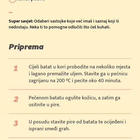
Super savjet:
Odaberi sastojke koje već imaš i saznaj koji ti
nedostaju. Neka ti to pomogne odlučiti što ćeš kuhati.
Priprema
Cijeli batat u kori probodite na nekoliko mjesta
i lagano premažite uljem. Stavite ga u pećnicu
zagrijanu na 200 °C i pecite oko 40 minuta.
Pečenom batatu ogulite kožicu, a zatim ga
usitnite u pire.
U posudu stavite pire od batata te ocijeđeni i
isprani smeđi grah.