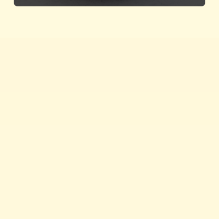
Brza jela
Savjeti i trikovi
Proizvodi
Nagrađujemo
Povijest Vegete
Vegeta u zapisima
Newsletter
Priča o kvaliteti
Vegeta na TikToku