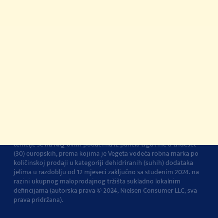
© 2022-2026 Podravka d.d. Sva prava pridržana.
Podravka
je
registrirani žig Podravke d.d.
Kontakt
Impressum
O Podravki
Pravila i uvjeti
korištenja
Pravila privatnosti
Pravila o korištenju
kolačića
Postavke kolačića
Vegeta je br.1 dodatak jelima u Europi
Navedena tvrdnja i izračuni
temelje se na NIQ-ovim podacima iz panela trgovine u trideset
(30) europskih, prema kojima je Vegeta vodeća robna marka po
količinskoj prodaji u kategoriji dehidriranih (suhih) dodataka
jelima u razdoblju od 12 mjeseci zaključno sa studenim 2024. na
razini ukupnog maloprodajnog tržišta sukladno lokalnim
defincijama (autorska prava © 2024, Nielsen Consumer LLC, sva
prava pridržana).