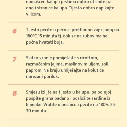
namašćen kalup i prstima dobro utisnite uz
dno i stranice kalupa. Tijesto dobro napikajte
vilicom.
Tijesto pecite u pećnici prethodno zagrijanoj na
180°C 15 minuta tj. dok se na rubovima ne
počne hvatati boja.
Slatko vrhnje pomiješajte s ricottom,
razmućenim jajima, maslinovim uljem, soli i
paprom. Na kraju umiješajte na kolutiće
narezani poriluk.
Smjesu izlijte na tijesto u kalupu, pa po njoj
pospite grana padano i posložite sardine iz
limenke. Vratite u pećnicu i pecite na 180°c 25-
30 minuta