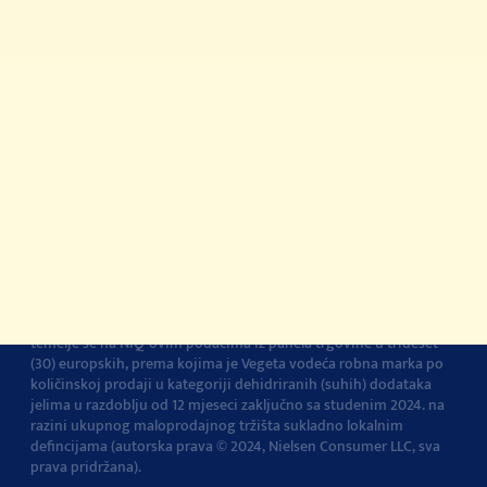
© 2022-2026 Podravka d.d. Sva prava pridržana.
Podravka
je
registrirani žig Podravke d.d.
Kontakt
Impressum
O Podravki
Pravila i uvjeti
korištenja
Pravila privatnosti
Pravila o korištenju
kolačića
Postavke kolačića
Vegeta je br.1 dodatak jelima u Europi
Navedena tvrdnja i izračuni
temelje se na NIQ-ovim podacima iz panela trgovine u trideset
(30) europskih, prema kojima je Vegeta vodeća robna marka po
količinskoj prodaji u kategoriji dehidriranih (suhih) dodataka
jelima u razdoblju od 12 mjeseci zaključno sa studenim 2024. na
razini ukupnog maloprodajnog tržišta sukladno lokalnim
defincijama (autorska prava © 2024, Nielsen Consumer LLC, sva
prava pridržana).