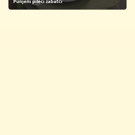
Punjeni pileći zabatci
Brza jela
Savjeti i trikovi
Proizvodi
Nagrađujemo
Povijest Vegete
Vegeta u zapisima
Newsletter
Priča o kvaliteti
Vegeta na TikToku