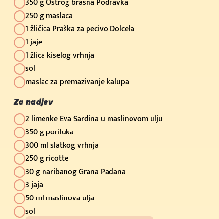
350 g Oštrog brašna Podravka
250 g maslaca
1 žličica Praška za pecivo Dolcela
1 jaje
1 žlica kiselog vrhnja
sol
maslac za premazivanje kalupa
Za nadjev
2 limenke Eva Sardina u maslinovom ulju
350 g poriluka
300 ml slatkog vrhnja
250 g ricotte
30 g naribanog Grana Padana
3 jaja
50 ml maslinova ulja
sol