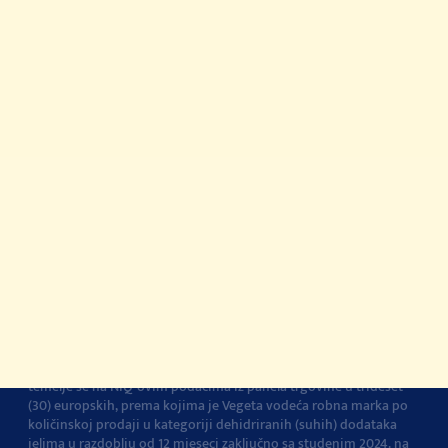
Newsletter
Priča o kvaliteti
Vegeta na TikToku
© 2022-2026 Podravka d.d. Sva prava pridržana.
Podravka
je
registrirani žig Podravke d.d.
Kontakt
Impressum
O Podravki
Pravila i uvjeti
korištenja
Pravila privatnosti
Pravila o korištenju
kolačića
Postavke kolačića
Vegeta je br.1 dodatak jelima u Europi
Navedena tvrdnja i izračuni
temelje se na NIQ-ovim podacima iz panela trgovine u trideset
(30) europskih, prema kojima je Vegeta vodeća robna marka po
količinskoj prodaji u kategoriji dehidriranih (suhih) dodataka
jelima u razdoblju od 12 mjeseci zaključno sa studenim 2024. na