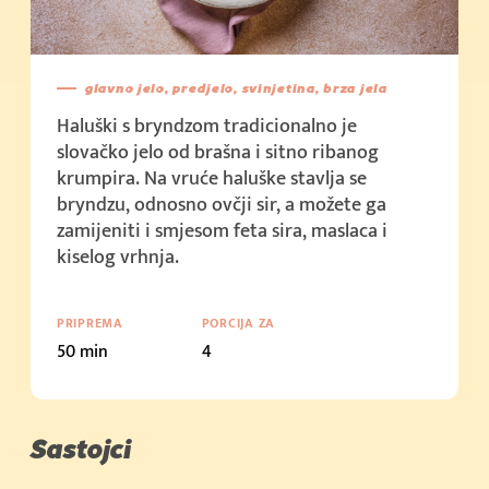
glavno jelo, predjelo, svinjetina, brza jela
Haluški s bryndzom tradicionalno je
slovačko jelo od brašna i sitno ribanog
krumpira. Na vruće haluške stavlja se
bryndzu, odnosno ovčji sir, a možete ga
zamijeniti i smjesom feta sira, maslaca i
kiselog vrhnja.
PRIPREMA
PORCIJA ZA
50 min
4
Sastojci