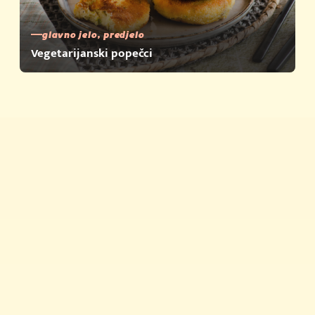
glavno jelo, predjelo
Vegetarijanski popečci
Brza jela
Savjeti i trikovi
Proizvodi
Nagrađujemo
Povijest Vegete
Vegeta u zapisima