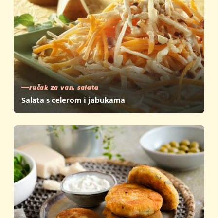
ručak za van, salata
Salata s celerom i jabukama