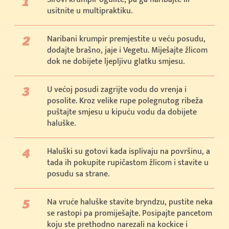
usitnite u multipraktiku.
Naribani krumpir premjestite u veću posudu,
dodajte brašno, jaje i Vegetu. Miješajte žlicom
dok ne dobijete ljepljivu glatku smjesu.
U većoj posudi zagrijte vodu do vrenja i
posolite. Kroz velike rupe polegnutog ribeža
puštajte smjesu u kipuću vodu da dobijete
haluške.
Haluški su gotovi kada isplivaju na površinu, a
tada ih pokupite rupičastom žlicom i stavite u
posudu sa strane.
Na vruće haluške stavite bryndzu, pustite neka
se rastopi pa promiješajte. Posipajte pancetom
koju ste prethodno narezali na kockice i