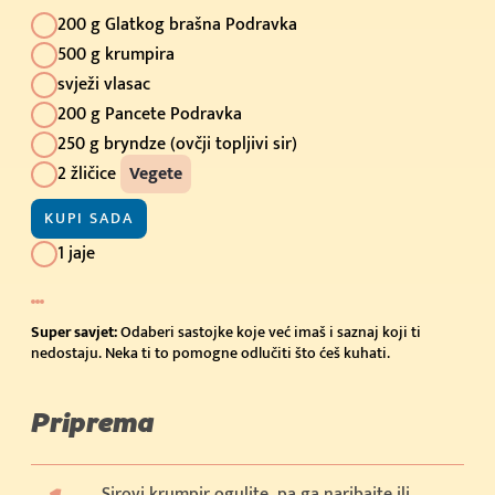
200 g Glatkog brašna Podravka
500 g krumpira
svježi vlasac
200 g Pancete Podravka
250 g bryndze (ovčji topljivi sir)
2 žličice
Vegete
KUPI SADA
1 jaje
Super savjet:
Odaberi sastojke koje već imaš i saznaj koji ti
nedostaju. Neka ti to pomogne odlučiti što ćeš kuhati.
Priprema
Sirovi krumpir ogulite, pa ga naribajte ili