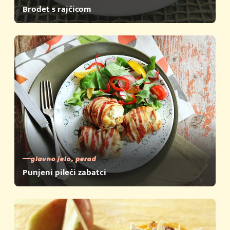
Brodet s rajčicom
glavno jelo, perad
Punjeni pileći zabatci