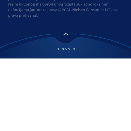
razini ukupnog maloprodajnog tržišta sukladno lokalnim
defincijama (autorska prava © 2024, Nielsen Consumer LLC, sva
prava pridržana).
IDI NA VRH