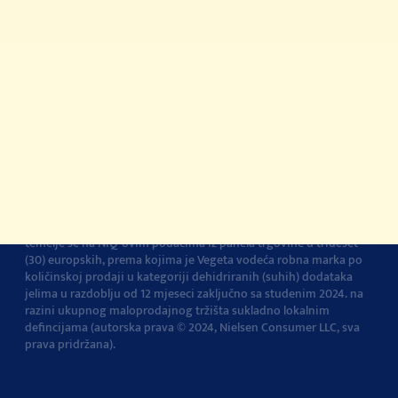
registrirani žig Podravke d.d.
Kontakt
Impressum
O Podravki
Pravila i uvjeti
korištenja
Pravila privatnosti
Pravila o korištenju
kolačića
Postavke kolačića
Vegeta je br.1 dodatak jelima u Europi
Navedena tvrdnja i izračuni
temelje se na NIQ-ovim podacima iz panela trgovine u trideset
(30) europskih, prema kojima je Vegeta vodeća robna marka po
količinskoj prodaji u kategoriji dehidriranih (suhih) dodataka
jelima u razdoblju od 12 mjeseci zaključno sa studenim 2024. na
razini ukupnog maloprodajnog tržišta sukladno lokalnim
defincijama (autorska prava © 2024, Nielsen Consumer LLC, sva
prava pridržana).