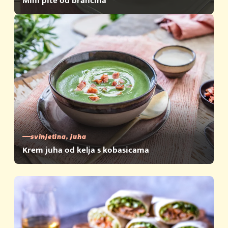
Mini pite od brancina
svinjetina, juha
Krem juha od kelja s kobasicama