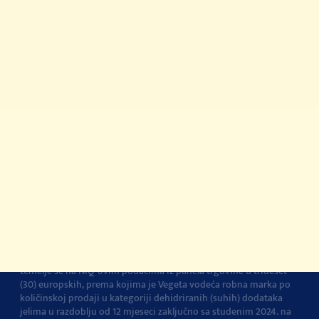
Vegeta na TikToku
© 2022-2026 Podravka d.d. Sva prava pridržana.
Podravka
je
registrirani žig Podravke d.d.
Kontakt
Impressum
O Podravki
Pravila i uvjeti
korištenja
Pravila privatnosti
Pravila o korištenju
kolačića
Postavke kolačića
Vegeta je br.1 dodatak jelima u Europi
Navedena tvrdnja i izračuni
temelje se na NIQ-ovim podacima iz panela trgovine u trideset
(30) europskih, prema kojima je Vegeta vodeća robna marka po
količinskoj prodaji u kategoriji dehidriranih (suhih) dodataka
jelima u razdoblju od 12 mjeseci zaključno sa studenim 2024. na