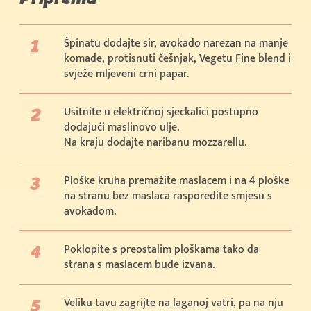
Špinatu dodajte sir, avokado narezan na manje
komade, protisnuti češnjak, Vegetu Fine blend i
svježe mljeveni crni papar.
Usitnite u električnoj sjeckalici postupno
dodajući maslinovo ulje.
Na kraju dodajte naribanu mozzarellu.
Ploške kruha premažite maslacem i na 4 ploške
na stranu bez maslaca rasporedite smjesu s
avokadom.
Poklopite s preostalim ploškama tako da
strana s maslacem bude izvana.
Veliku tavu zagrijte na laganoj vatri, pa na nju