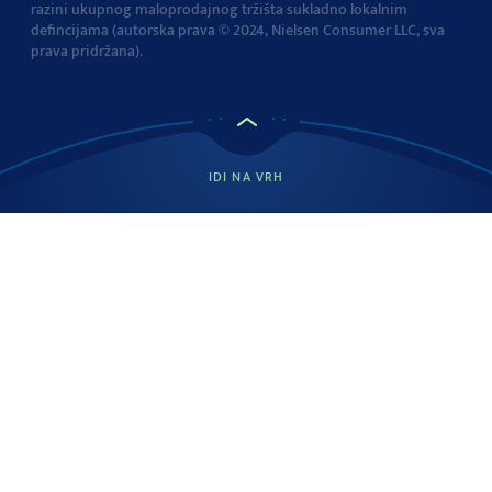
razini ukupnog maloprodajnog tržišta sukladno lokalnim
defincijama (autorska prava © 2024, Nielsen Consumer LLC, sva
prava pridržana).
IDI NA VRH