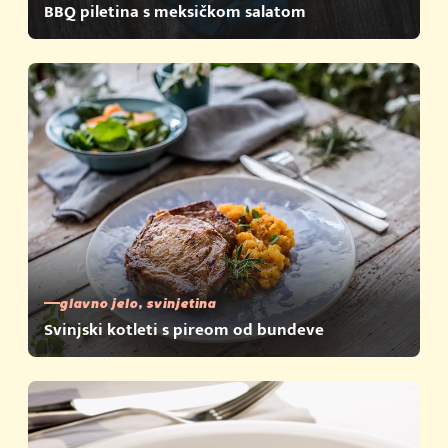
BBQ piletina s meksičkom salatom
glavno jelo, svinjetina
Svinjski kotleti s pireom od bundeve