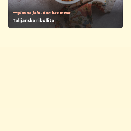
glavno jelo, dan bez mesa
Talijanska ribollita
Brza jela
Savjeti i trikovi
Proizvodi
Nagrađujemo
Povijest Vegete
Vegeta u zapisima
Newsletter
Priča o kvaliteti