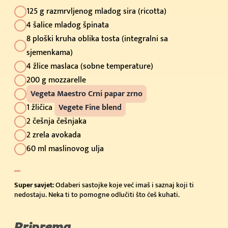
125 g razmrvljenog mladog sira (ricotta)
4 šalice mladog špinata
8 ploški kruha oblika tosta (integralni sa
sjemenkama)
4 žlice maslaca (sobne temperature)
200 g mozzarelle
Vegeta Maestro Crni papar zrno
1 žličica
Vegete Fine blend
2 češnja češnjaka
2 zrela avokada
60 ml maslinovog ulja
Super savjet:
Odaberi sastojke koje već imaš i saznaj koji ti
nedostaju. Neka ti to pomogne odlučiti što ćeš kuhati.
Priprema