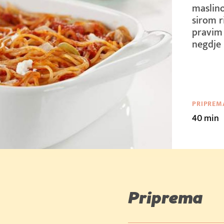
maslino
sirom r
pravim 
negdje n
PRIPREM
40 min
Priprema