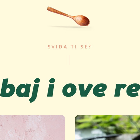
SVIĐA TI SE?
baj i ove r