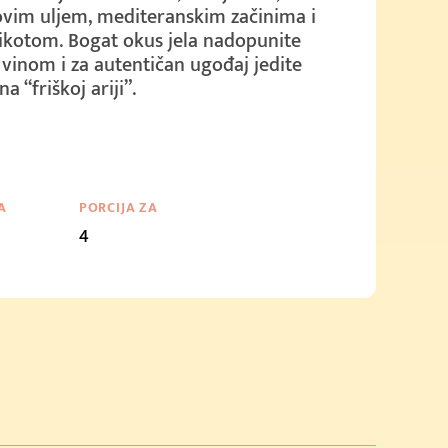
vim uljem, mediteranskim začinima i
ikotom. Bogat okus jela nadopunite
vinom i za autentičan ugođaj jedite
a “friškoj ariji”.
A
PORCIJA ZA
4