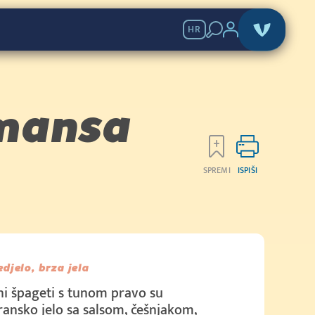
HR
omansa
SPREMI
ISPIŠI
edjelo, brza jela
i špageti s tunom pravo su
ansko jelo sa salsom, češnjakom,