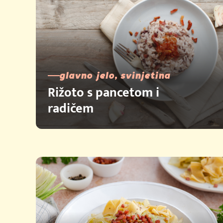
glavno jelo, svinjetina
Rižoto s pancetom i
radičem