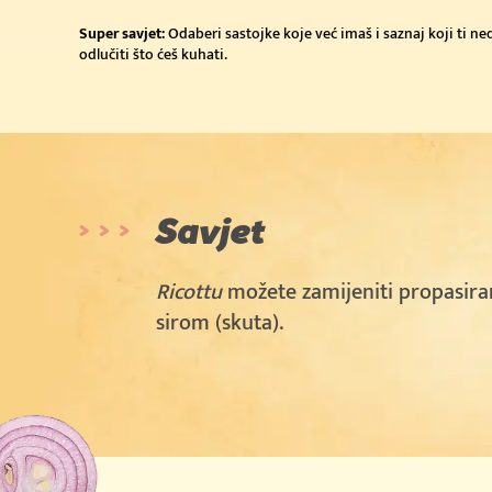
Super savjet:
Odaberi sastojke koje već imaš i saznaj koji ti n
odlučiti što ćeš kuhati.
Savjet
Ricottu
možete zamijeniti propasir
sirom (skuta).