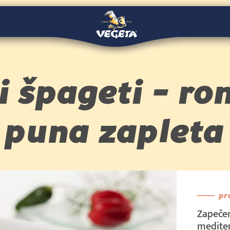
i špageti - r
puna zapleta
pr
Zapečen
mediter