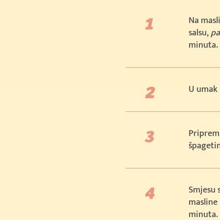
Na masli
salsu,
pa
minuta.
U umak 
Priprem
špageti
Smjesu s
masline 
minuta.