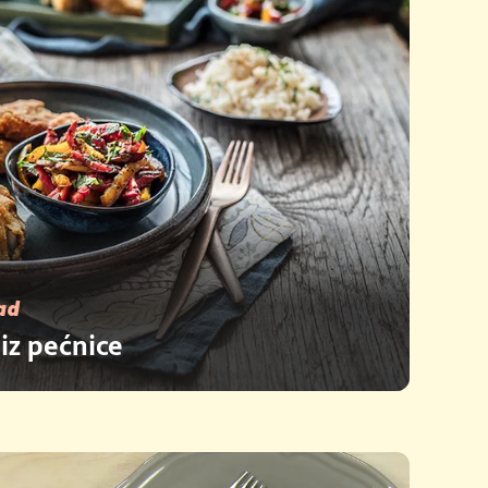
ad
 iz pećnice