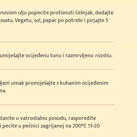
novom ulju popecite protisnuti češnjak, dodajte
ssatu
, Vegetu, sol, papar po potrebi i pirjajte 5
umiješajte ocijeđenu tunu i razmrvljenu
ricottu
.
ljeni umak promiješajte s kuhanim ocijeđenim
ma.
tavite u vatrostalnu posudu, rasporedite
i pecite u pećnici zagrijanoj na 200°C 15-20