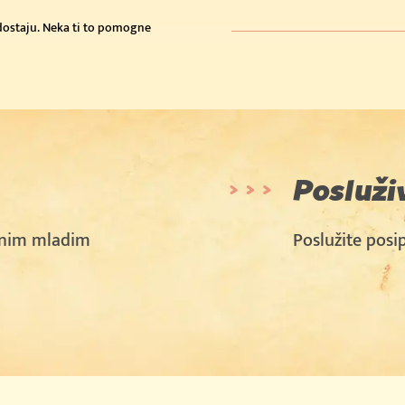
edostaju. Neka ti to pomogne
Posluži
anim mladim
Poslužite posip