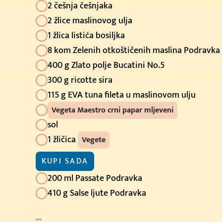
2 češnja češnjaka
2 žlice maslinovog ulja
1 žlica listića bosiljka
8 kom Zelenih otkoštičenih maslina Podravka
400 g Zlato polje Bucatini No.5
300 g ricotte sira
115 g EVA tuna fileta u maslinovom ulju
Vegeta Maestro crni papar mljeveni
sol
1 žličica
Vegete
KUPI SADA
200 ml Passate Podravka
410 g Salse ljute Podravka