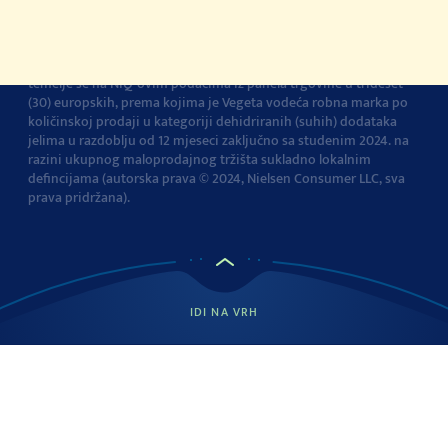
Vegeta je br.1 dodatak jelima u Europi
Navedena tvrdnja i izračuni
temelje se na NIQ-ovim podacima iz panela trgovine u trideset
(30) europskih, prema kojima je Vegeta vodeća robna marka po
količinskoj prodaji u kategoriji dehidriranih (suhih) dodataka
jelima u razdoblju od 12 mjeseci zaključno sa studenim 2024. na
razini ukupnog maloprodajnog tržišta sukladno lokalnim
defincijama (autorska prava © 2024, Nielsen Consumer LLC, sva
prava pridržana).
IDI NA VRH