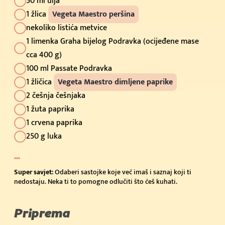
50 ml ulja
1 žlica
Vegeta Maestro peršina
nekoliko listića metvice
1 limenka Graha bijelog Podravka (ocijeđene mase
cca 400 g)
100 ml Passate Podravka
1 žličica
Vegeta Maestro dimljene paprike
2 češnja češnjaka
1 žuta paprika
1 crvena paprika
250 g luka
Super savjet:
Odaberi sastojke koje već imaš i saznaj koji ti
nedostaju. Neka ti to pomogne odlučiti što ćeš kuhati.
Priprema