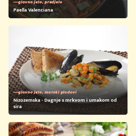
glavno jelo, predjelo
Paella Valenciana
glavno jelo, morski plodovi
Nizozemska - Dagnje s mrkvom i umakom od
sira