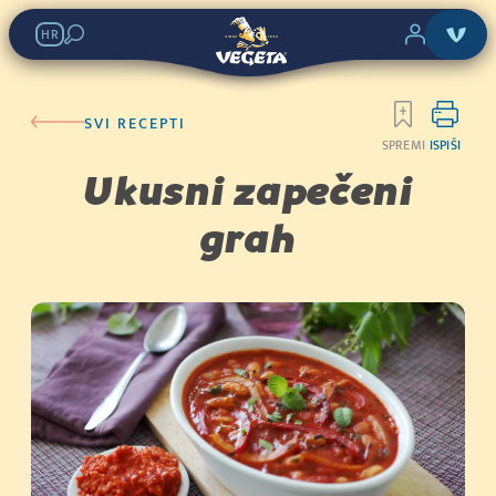
HR
SVI RECEPTI
SPREMI
ISPIŠI
Ukusni zapečeni
grah