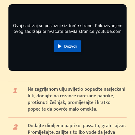
Ovaj sadržaj se poslužuje iz treće strane. Prikazivanjem
ovog sadržaja prihvaćate pravila stranice youtube.com
Dozvoli
Na zagrijanom ulju svijetlo popecite nasjeckani
luk, dodajte na rezance narezane paprike,
protisnuti češnjak, promiješajte i kratko
popecite da povrće malo omekša.
Dodajte dimljenu papriku, passatu, grah i ajvar.
Promiješajte, zalijte s toliko vode da jedva