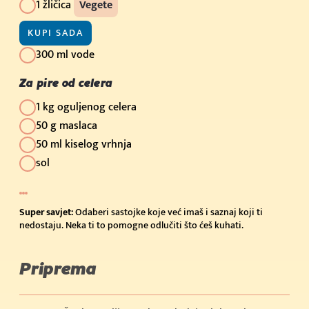
1 žličica
Vegete
KUPI SADA
300 ml vode
Za pire od celera
1 kg oguljenog celera
50 g maslaca
50 ml kiselog vrhnja
sol
Super savjet:
Odaberi sastojke koje već imaš i saznaj koji ti
nedostaju. Neka ti to pomogne odlučiti što ćeš kuhati.
Priprema