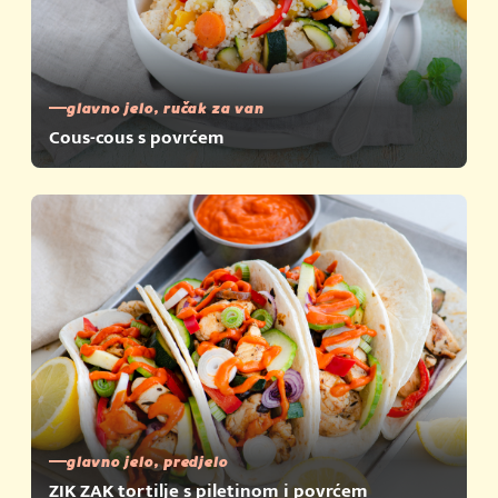
glavno jelo, ručak za van
Cous-cous s povrćem
glavno jelo, predjelo
ZIK ZAK tortilje s piletinom i povrćem