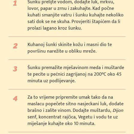
Šunku prelijte vodom, dodajte luk, mrkvu,
lovor, papar u zrnu i zakuhajte. Kad počne
kuhati smanjite vatru i šunku kuhajte nekoliko
sati dok se ne skuha. Provjeriti štapićem da li
prolazi lagano kroz šunku.
Kuhanoj šunki skinite kožu i masni dio te
površinu narežite u obliku mreže.
Šunku premažite mješavinom meda i muštarde
te pecite u pećnici zagrijanoj na 200°C oko 45
minuta uz podlijevanje.
Za to vrijeme pripremite umak tako da na
maslacu popečete sitno nasjeckani luk, dodate
brašno i zalite vinom. Dodajte muštardu,
Dijon
senf, koncentrat rajčica, Vegetu i vodu te uz
miješanje kuhajte oko 10 minuta.