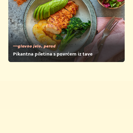
glavno jelo, perad
Pikantna piletina s povrćem iz tave
Brza jela
Savjeti i trikovi