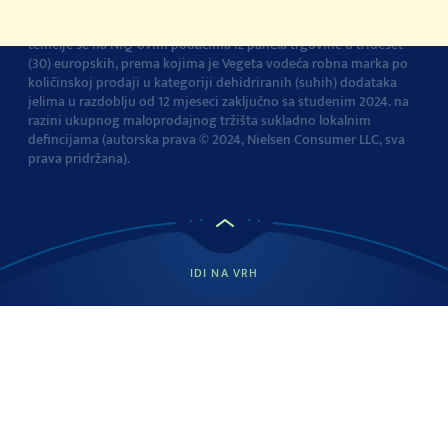
Vegeta je br.1 dodatak jelima u Europi
Navedena tvrdnja i izračuni
temelje se na NIQ-ovim podacima iz panela trgovine u trideset
(30) europskih, prema kojima je Vegeta vodeća robna marka po
količinskoj prodaji u kategoriji dehidriranih (suhih) dodataka
jelima u razdoblju od 12 mjeseci zaključno sa studenim 2024. na
razini ukupnog maloprodajnog tržišta sukladno lokalnim
defincijama (autorska prava © 2024, Nielsen Consumer LLC, sva
prava pridržana).
IDI NA VRH