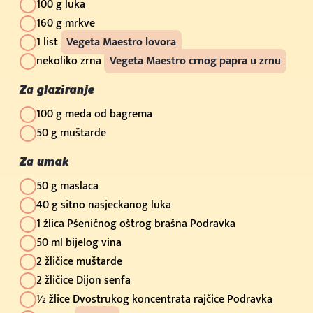
100 g luka
160 g mrkve
1 list
Vegeta Maestro lovora
nekoliko zrna
Vegeta Maestro crnog papra u zrnu
Za glaziranje
100 g meda od bagrema
50 g muštarde
Za umak
50 g maslaca
40 g sitno nasjeckanog luka
1 žlica Pšeničnog oštrog brašna Podravka
50 ml bijelog vina
2 žličice muštarde
2 žličice Dijon senfa
½ žlice Dvostrukog koncentrata rajčice Podravka